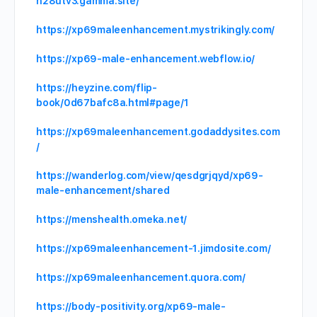
n28utv3.gamma.site/
https://xp69maleenhancement.mystrikingly.com/
https://xp69-male-enhancement.webflow.io/
https://heyzine.com/flip-
book/0d67bafc8a.html#page/1
https://xp69maleenhancement.godaddysites.com
/
https://wanderlog.com/view/qesdgrjqyd/xp69-
male-enhancement/shared
https://menshealth.omeka.net/
https://xp69maleenhancement-1.jimdosite.com/
https://xp69maleenhancement.quora.com/
https://body-positivity.org/xp69-male-