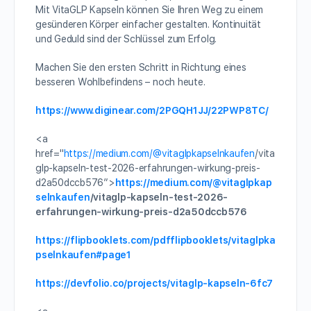
Mit VitaGLP Kapseln können Sie Ihren Weg zu einem
gesünderen Körper einfacher gestalten. Kontinuität
und Geduld sind der Schlüssel zum Erfolg.
Machen Sie den ersten Schritt in Richtung eines
besseren Wohlbefindens – noch heute.
https://www.diginear.com/2PGQH1JJ/22PWP8TC/
<a
href="
https://medium.com/
@vitaglpkapselnkaufen
/vita
glp-kapseln-test-2026-erfahrungen-wirkung-preis-
d2a50dccb576″>
https://medium.com/
@vitaglpkap
selnkaufen
/vitaglp-kapseln-test-2026-
erfahrungen-wirkung-preis-d2a50dccb576
https://flipbooklets.com/pdfflipbooklets/vitaglpka
pselnkaufen#page1
https://devfolio.co/projects/vitaglp-kapseln-6fc7