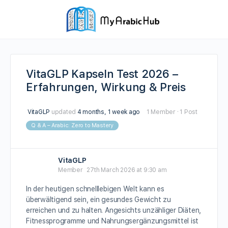
VitaGLP Kapseln Test 2026 –
Erfahrungen, Wirkung & Preis
VitaGLP
updated
4 months, 1 week ago
1 Member
·
1 Post
Q & A – Arabic: Zero to Mastery
VitaGLP
Member
27th March 2026 at 9:30 am
In der heutigen schnelllebigen Welt kann es
überwältigend sein, ein gesundes Gewicht zu
erreichen und zu halten. Angesichts unzähliger Diäten,
Fitnessprogramme und Nahrungsergänzungsmittel ist