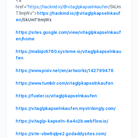
<a
href="
https://hackmd.io/
@vitaglpkapselnkaufen
/SkUm
T9mjWx”>
https://hackmd.io/
@vitaglpkapselnkauf
en
/SkUmT9mjWx
https://sites.google.com/view/vitaglpkapselnkauf
en/home
https://mabipi6760.systeme.io/vitaglpkapselnkau
fen
https://www.pixiv.net/en/artworks/142799478
https://www.tumblr.com/vitaglpkapselnkaufen
https://fueler.io/vitaglpkapselnkaufen
https://vitaglpkapselnkaufen.mystrikingly.com/
https://vitaglp-kapseln-8a4c2b.webflow.io/
https://site-vbw6qlpe2.godaddysites.com/