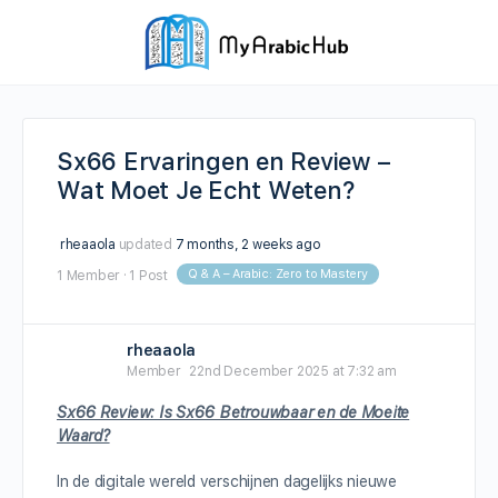
Sx66 Ervaringen en Review –
Wat Moet Je Echt Weten?
rheaaola
updated
7 months, 2 weeks ago
Q & A – Arabic: Zero to Mastery
1 Member
·
1 Post
rheaaola
Member
22nd December 2025 at 7:32 am
Sx66 Review: Is Sx66 Betrouwbaar en de Moeite
Waard?
In de digitale wereld verschijnen dagelijks nieuwe