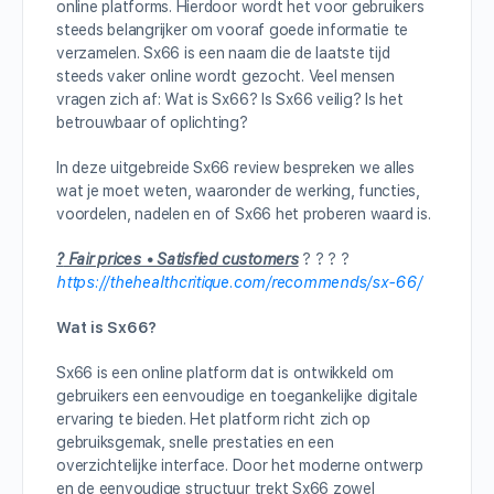
online platforms. Hierdoor wordt het voor gebruikers
steeds belangrijker om vooraf goede informatie te
verzamelen. Sx66 is een naam die de laatste tijd
steeds vaker online wordt gezocht. Veel mensen
vragen zich af: Wat is Sx66? Is Sx66 veilig? Is het
betrouwbaar of oplichting?
In deze uitgebreide Sx66 review bespreken we alles
wat je moet weten, waaronder de werking, functies,
voordelen, nadelen en of Sx66 het proberen waard is.
?
Fair prices • Satisfied customers
? ? ? ?
https://thehealthcritique.com/recommends/sx-66/
Wat is Sx66?
Sx66 is een online platform dat is ontwikkeld om
gebruikers een eenvoudige en toegankelijke digitale
ervaring te bieden. Het platform richt zich op
gebruiksgemak, snelle prestaties en een
overzichtelijke interface. Door het moderne ontwerp
en de eenvoudige structuur trekt Sx66 zowel