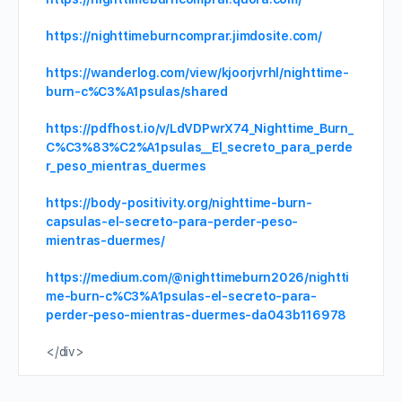
https://nighttimeburncomprar.jimdosite.com/
https://wanderlog.com/view/kjoorjvrhl/nighttime-
burn-c%C3%A1psulas/shared
https://pdfhost.io/v/LdVDPwrX74_Nighttime_Burn_
C%C3%83%C2%A1psulas__El_secreto_para_perde
r_peso_mientras_duermes
https://body-positivity.org/nighttime-burn-
capsulas-el-secreto-para-perder-peso-
mientras-duermes/
https://medium.com/@nighttimeburn2026/nightti
me-burn-c%C3%A1psulas-el-secreto-para-
perder-peso-mientras-duermes-da043b116978
</div>