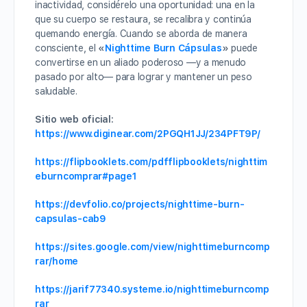
inactividad, considérelo una oportunidad: una en la
que su cuerpo se restaura, se recalibra y continúa
quemando energía. Cuando se aborda de manera
consciente, el
«
Nighttime Burn Cápsulas
»
puede
convertirse en un aliado poderoso —y a menudo
pasado por alto— para lograr y mantener un peso
saludable.
Sitio web oficial:
https://www.diginear.com/2PGQH1JJ/234PFT9P/
https://flipbooklets.com/pdfflipbooklets/nighttim
eburncomprar#page1
https://devfolio.co/projects/nighttime-burn-
capsulas-cab9
https://sites.google.com/view/nighttimeburncomp
rar/home
https://jarif77340.systeme.io/nighttimeburncomp
rar