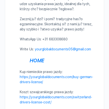
udze uzyskania prawa jazdy, idealnej dla tych,
którzy chc? bezpiecznie ?eglowa?.
Zacznij ju? dzi? i pomi? tradycyjne has?o
egzaminacyjne. Skontaktuj si? z nami ju? teraz,
aby szybko i ?atwo uzyska? prawo jazdy!
WhatsApp Us: +31 683308680
Write Us:
yourglobaldocuments05@gmail.com
HOME
Kup niemieckie prawo jazdy:
https://yourglobaldocuments.com/buy-german-
drivers-license/
Koszt szwajcarskiego prawa jazdy:
https://yourglobaldocuments.com/switzerland-
drivers-license-cost/