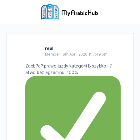
real
Member
6th April 2026 at 7:49 pm
Zdob?d? prawo jazdy kategorii B szybko i ?
atwo bez egzaminu! 100%