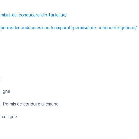
misul-de-conducere-din-tarile-ue/
//permisdeconduceres.com/cumparati-permisul-de-conducere-german/
e
 ligne
 | Permis de conduire allemand
 en ligne