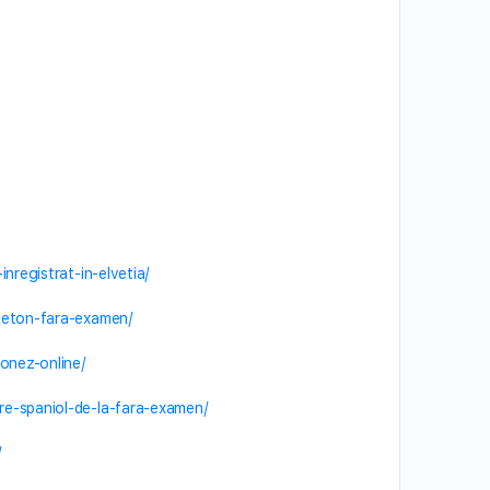
registrat-in-elvetia/
leton-fara-examen/
onez-online/
e-spaniol-de-la-fara-examen/
/