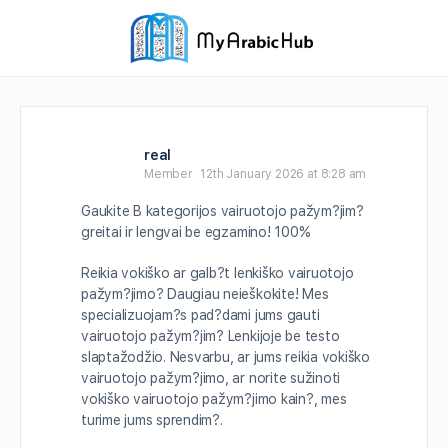
real
Member
12th January 2026 at 8:28 am
Gaukite B kategorijos vairuotojo pažym?jim?
greitai ir lengvai be egzamino! 100%
Reikia vokiško ar galb?t lenkiško vairuotojo
pažym?jimo? Daugiau neieškokite! Mes
specializuojam?s pad?dami jums gauti
vairuotojo pažym?jim? Lenkijoje be testo
slaptažodžio. Nesvarbu, ar jums reikia vokiško
vairuotojo pažym?jimo, ar norite sužinoti
vokiško vairuotojo pažym?jimo kain?, mes
turime jums sprendim?.