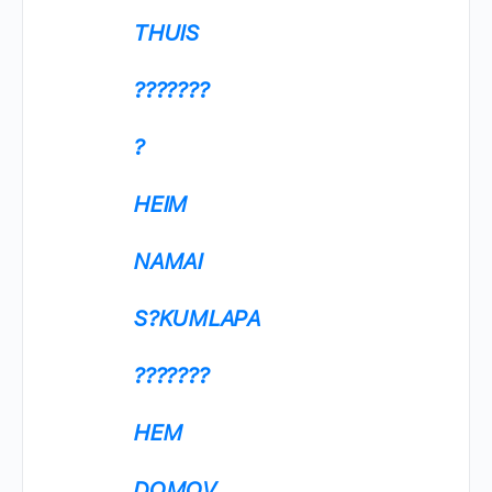
THUIS
???????
?
HEIM
NAMAI
S?KUMLAPA
???????
HEM
DOMOV