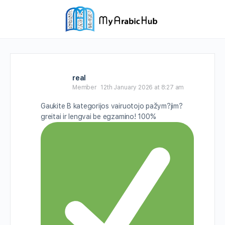
real
Member
12th January 2026 at 8:27 am
Gaukite B kategorijos vairuotojo pažym?jim?
greitai ir lengvai be egzamino! 100%