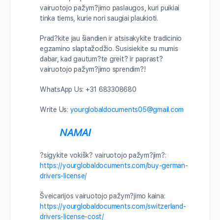
vairuotojo pažym?jimo paslaugos, kuri puikiai
tinka tiems, kurie nori saugiai plaukioti.
Prad?kite jau šiandien ir atsisakykite tradicinio
egzamino slaptažodžio. Susisiekite su mumis
dabar, kad gautum?te greit? ir paprast?
vairuotojo pažym?jimo sprendim?!
WhatsApp Us: +31 683308680
Write Us:
yourglobaldocuments05@gmail.com
NAMAI
?sigykite vokišk? vairuotojo pažym?jim?:
https://yourglobaldocuments.com/buy-german-
drivers-license/
Šveicarijos vairuotojo pažym?jimo kaina:
https://yourglobaldocuments.com/switzerland-
drivers-license-cost/