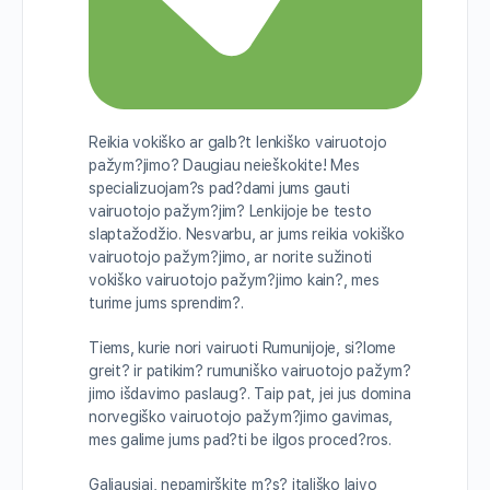
Reikia vokiško ar galb?t lenkiško vairuotojo
pažym?jimo? Daugiau neieškokite! Mes
specializuojam?s pad?dami jums gauti
vairuotojo pažym?jim? Lenkijoje be testo
slaptažodžio. Nesvarbu, ar jums reikia vokiško
vairuotojo pažym?jimo, ar norite sužinoti
vokiško vairuotojo pažym?jimo kain?, mes
turime jums sprendim?.
Tiems, kurie nori vairuoti Rumunijoje, si?lome
greit? ir patikim? rumuniško vairuotojo pažym?
jimo išdavimo paslaug?. Taip pat, jei jus domina
norvegiško vairuotojo pažym?jimo gavimas,
mes galime jums pad?ti be ilgos proced?ros.
Galiausiai, nepamirškite m?s? itališko laivo